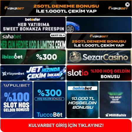
×
KULVARBET GİRİŞ İÇİN TIKLAYINIZ!