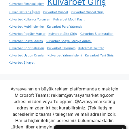
Kulvarbet Giriş
Kulvarbet Finansal İşlem
Kulvar Bet Giriş İşlem
Kulvarbet Güncel
Kulvarbet Güncel Giriş
Kulvarbet Kullanıcı Yorumları
Kulvarbet Mobil Kayıt
Kulvarbet Mobil İşlemler
Kulvarbet Para Yatırmak
Kulvarbet Popüler Maçlar
Kulvarbet Site Giriş
Kulvarbet Site Kuralları
Kulvarbet Sosyal Adres
Kulvarbet Sosyal Medya Adresi
Kulvarbet Spor Bahisleri
Kulvarbet Telegram
Kulvarbet Twitter
Kulvarbet Uygun Oranlar
Kulvarbet Yatırım İşlemi
Kulvarbet Yeni Giriş
Kulvarbet Şikayet
Avrasya'nın en büyük reklam platformunda olmak için
Microsoft Teams:
reklam@avrasyamarketing.com
adresimizden veya Telegram: @Avrasyamarketing
adresimizden irtibat kurabilirsiniz. (Tek iletişim
adreslerimiz teams / telegram ve mail adresimizdir.
Harici hiçbir iletişim adresimiz bulunmamaktadır.
Lütfen itibar etmeyiniz.) Türkiye yasalarına göre 7258