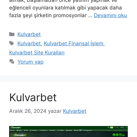
almak, başlamadan önce yatırım yapmak ve
eğlenceli oyunlara katılmak gibi yapacak daha
fazla şeyi şirketin promosyonlar …
Devamını oku
Kategoriler
Kulvarbet
Etiketler
Kulvarbet
,
Kulvarbet Finansal İşlem
,
Kulvarbet Site Kuralları
Yorum yap
Kulvarbet
Aralık 26, 2024
yazar
Kulvarbet