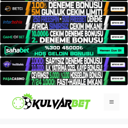
İçeriğe
atla
Menü